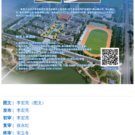
图文 |
李宏亮（图文）
发布 |
李宏亮
初审 |
李宏亮
复审 |
侯永红
终审 |
宋立冬